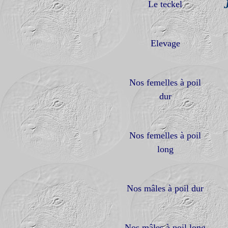
Le teckel
Elevage
Nos femelles à poil
dur
Nos femelles à poil
long
Nos mâles à poil dur
Nos mâles à poil long