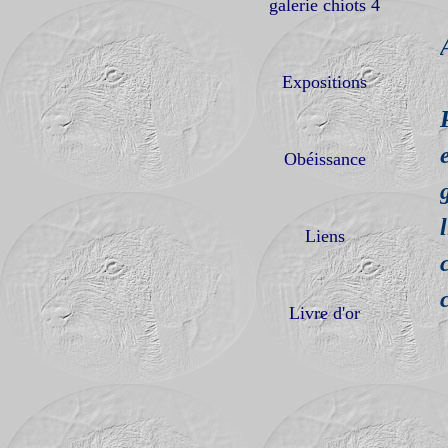
galerie chiots 4
Expositions
Obéissance
Liens
Livre d'or