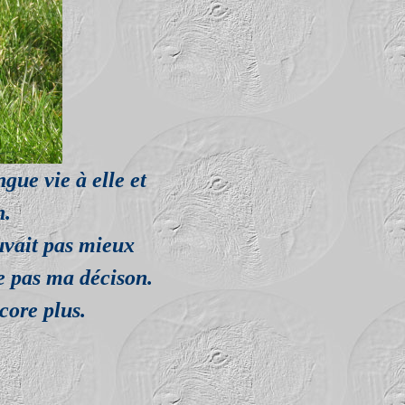
gue vie à elle et
n.
ouvait pas mieux
te pas ma décison.
core plus.