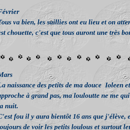
Février
Tous va bien, les saillies ont eu lieu et on atte
est chouette, c'est que tous auront une très b
Mars
La naissance des petits de ma douce Ioleen e
approche à grand pas, ma louloutte ne me qu
la nuit.
C'est fou il y aura bientôt 16 ans que j'élève, 
toujours de voir les petits loulous et surtout l