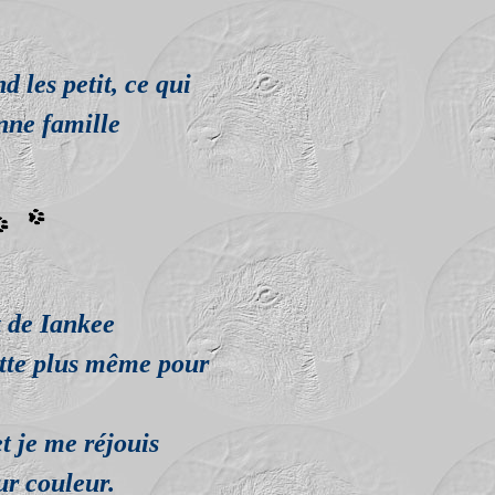
nd les petit, ce qui
onne famille
t de Iankee
itte plus même pour
et je me réjouis
eur couleur.